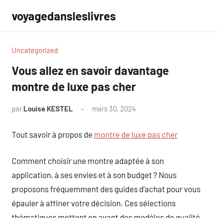
Aller
voyagedansleslivres
au
contenu
Uncategorized
Vous allez en savoir davantage
montre de luxe pas cher
par
Louise KESTEL
mars 30, 2024
Aucun
commentaire
Tout savoir à propos de
montre de luxe pas cher
Comment choisir une montre adaptée à son
application, à ses envies et à son budget ? Nous
proposons fréquemment des guides d’achat pour vous
épauler à affiner votre décision. Ces sélections
thématiques mettent en avant des modèles de qualité,