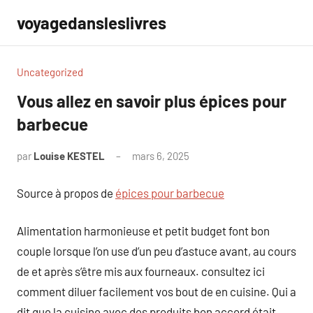
Aller
voyagedansleslivres
au
contenu
Uncategorized
Vous allez en savoir plus épices pour
barbecue​
par
Louise KESTEL
mars 6, 2025
Aucun
commentaire
Source à propos de
épices pour barbecue​
Alimentation harmonieuse et petit budget font bon
couple lorsque l’on use d’un peu d’astuce avant, au cours
de et après s’être mis aux fourneaux. consultez ici
comment diluer facilement vos bout de en cuisine. Qui a
dit que la cuisine avec des produits bon accord était