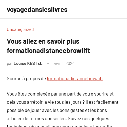
Aller
voyagedansleslivres
au
contenu
Uncategorized
Vous allez en savoir plus
formationadistancebrowlift
par
Louise KESTEL
avril 1, 2024
Aucun
commentaire
Source à propos de
formationadistancebrowlift
Vous êtes complexée par une part de votre sourire et
cela vous arrêtoir la vie tous les jours ? Il est facilement
possible de jouer avec les bons gestes et les bons
articles de termes conseillés. Suivez ces quelques
techniques de maquillage pour remédier à les petits