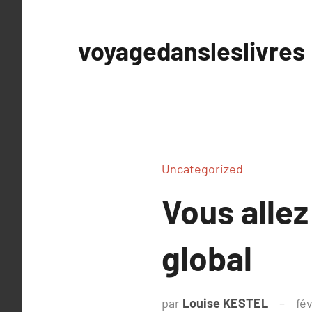
Aller
au
voyagedansleslivres
contenu
Uncategorized
Vous allez
global
par
Louise KESTEL
fé