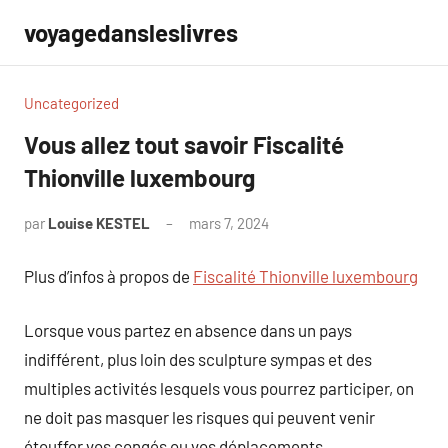
Aller
voyagedansleslivres
au
contenu
Uncategorized
Vous allez tout savoir Fiscalité
Thionville luxembourg
par
Louise KESTEL
mars 7, 2024
Aucun
commentaire
Plus d’infos à propos de
Fiscalité Thionville luxembourg
Lorsque vous partez en absence dans un pays
indifférent, plus loin des sculpture sympas et des
multiples activités lesquels vous pourrez participer, on
ne doit pas masquer les risques qui peuvent venir
étouffer vos congés ou vos déplacements