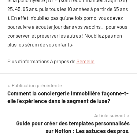
et la poliomyélite ( DTP ) sont recommandés à âge fixe (
25, 45, 65 ans, puis tous les 10 années à partir de 65 ans
). En effet, n’oubliez pas qu’une fois porno, vous devez
poursuivre à écouter jour dans vos vaccins… pour vous
conserver, et préserver les autres ! N’oubliez pas non
plus les sérum de vos enfants.
Plus d’informations à propos de
Semelle
Navigation
Publication précédente
Comment la conciergerie immobilière façonne-t-
de
elle l’expérience dans le segment de luxe?
l’article
Article suivant
Guide pour créer des templates personnalisés
sur Notion : Les astuces des pros.