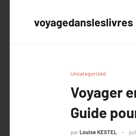
Aller
au
voyagedansleslivres
contenu
Uncategorized
Voyager e
Guide pour
par
Louise KESTEL
jui