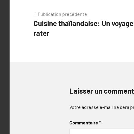
Navigation
Publication précédente
Cuisine thaïlandaise: Un voyage 
de
rater
l’article
Laisser un comment
Votre adresse e-mail ne sera p
Commentaire
*