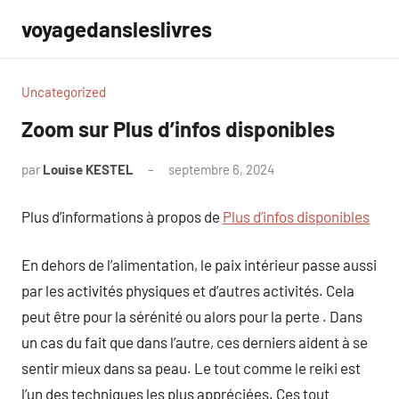
Aller
voyagedansleslivres
au
contenu
Uncategorized
Zoom sur Plus d’infos disponibles
par
Louise KESTEL
septembre 6, 2024
Aucun
commentaire
Plus d’informations à propos de
Plus d’infos disponibles
En dehors de l’alimentation, le paix intérieur passe aussi
par les activités physiques et d’autres activités. Cela
peut être pour la sérénité ou alors pour la perte . Dans
un cas du fait que dans l’autre, ces derniers aident à se
sentir mieux dans sa peau. Le tout comme le reiki est
l’un des techniques les plus appréciées. Ces tout