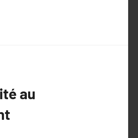
ité au
nt