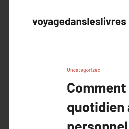
Aller
au
voyagedansleslivres
contenu
Uncategorized
Comment b
quotidien
personnel