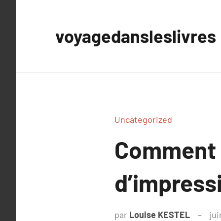
Aller
au
voyagedansleslivres
contenu
Uncategorized
Comment é
d’impressi
par
Louise KESTEL
ju