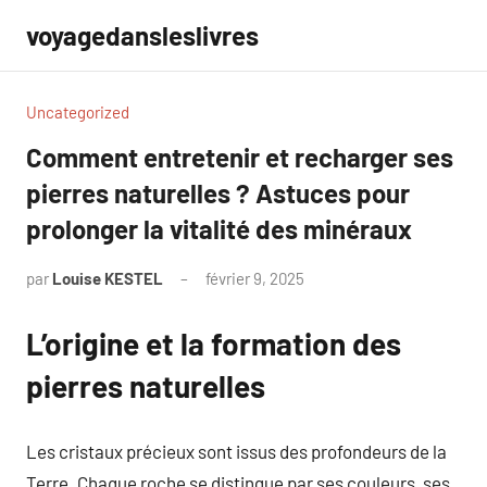
Aller
voyagedansleslivres
au
contenu
Uncategorized
Comment entretenir et recharger ses
pierres naturelles ? Astuces pour
prolonger la vitalité des minéraux
par
Louise KESTEL
février 9, 2025
Aucun
commentaire
L’origine et la formation des
pierres naturelles
Les cristaux précieux sont issus des profondeurs de la
Terre. Chaque roche se distingue par ses couleurs, ses