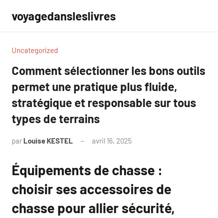
Aller
voyagedansleslivres
au
contenu
Uncategorized
Comment sélectionner les bons outils
permet une pratique plus fluide,
stratégique et responsable sur tous
types de terrains
par
Louise KESTEL
avril 16, 2025
Aucun
commentaire
Équipements de chasse :
choisir ses accessoires de
chasse pour allier sécurité,