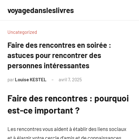
Aller
voyagedansleslivres
au
contenu
Uncategorized
Faire des rencontres en soirée :
astuces pour rencontrer des
personnes intéressantes
par
Louise KESTEL
avril 7, 2025
Aucun
commentaire
Faire des rencontres : pourquoi
est-ce important ?
Les rencontres vous aident à établir des liens sociaux
et à élargir votre cercle d’amis et de connaissances.