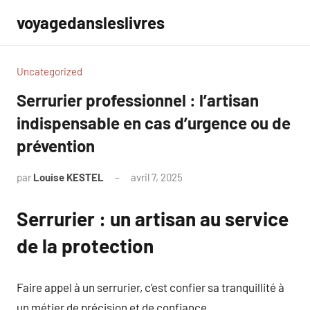
Aller
voyagedansleslivres
au
contenu
Uncategorized
Serrurier professionnel : l’artisan
indispensable en cas d’urgence ou de
prévention
par
Louise KESTEL
avril 7, 2025
Aucun
commentaire
Serrurier : un artisan au service
de la protection
Faire appel à un serrurier, c’est confier sa tranquillité à
un métier de précision et de confiance.