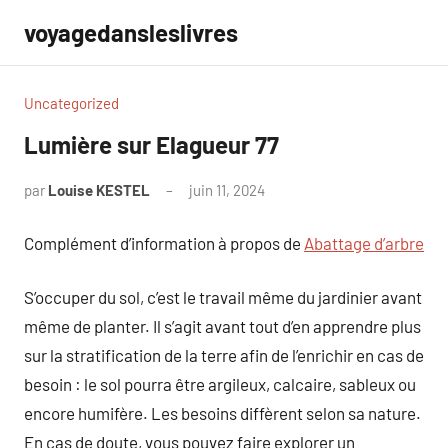
Aller
voyagedansleslivres
au
contenu
Uncategorized
Lumière sur Elagueur 77
par
Louise KESTEL
juin 11, 2024
Aucun
commentaire
Complément d’information à propos de
Abattage d’arbre
S’occuper du sol, c’est le travail même du jardinier avant
même de planter. Il s’agit avant tout d’en apprendre plus
sur la stratification de la terre afin de l’enrichir en cas de
besoin : le sol pourra être argileux, calcaire, sableux ou
encore humifère. Les besoins diffèrent selon sa nature.
En cas de doute, vous pouvez faire explorer un