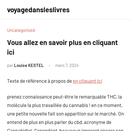
Aller
voyagedansleslivres
au
contenu
Uncategorized
Vous allez en savoir plus en cliquant
ici
par
Louise KESTEL
mars 7, 2024
Aucun
commentaire
Texte de référence à propos de
en cliquant ici
prenez connaissance peut-être le remarquable THC, la
molécule la plus travaillée du cannabis ! en ce moment,
une petite nouvelle fait son apparition sur le marché. On
entend de plus en plus parler du cbd, acronyme de
Cannabidiol. Cependant, beaucoup ignorent encore son