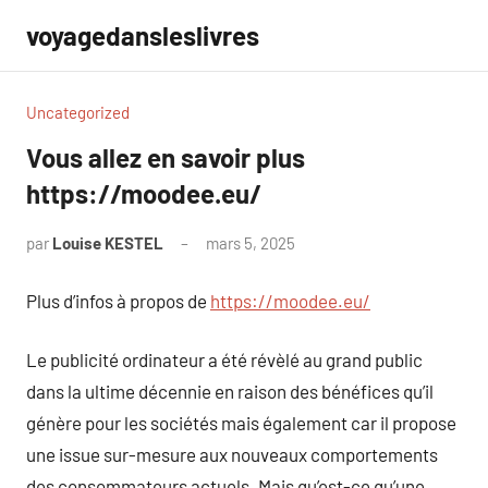
Aller
voyagedansleslivres
au
contenu
Uncategorized
Vous allez en savoir plus
https://moodee.eu/
par
Louise KESTEL
mars 5, 2025
Aucun
commentaire
Plus d’infos à propos de
https://moodee.eu/
Le publicité ordinateur a été révèlé au grand public
dans la ultime décennie en raison des bénéfices qu’il
génère pour les sociétés mais également car il propose
une issue sur-mesure aux nouveaux comportements
des consommateurs actuels. Mais qu’est-ce qu’une